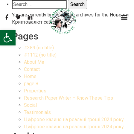
Search
for:
You are currently browsing the archives for the Новости
Криптовалют category.
Open toolbar
Pages
#389 (no title)
#1112 (no title)
About Me
Contact
Home
page 8
Properties
Research Paper Writer – Know These Tips
Social
Testimonials
Цифрове казино на реальні гроші 2024 року
Цифрове казино на реальні гроші 2024 року